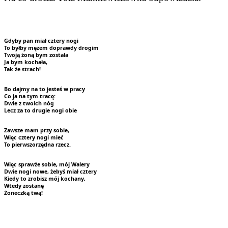
Gdyby pan miał cztery nogi
To byłby mężem doprawdy drogim
Twoją żoną bym została
Ja bym kochała,
Tak że strach!
Bo dajmy na to jesteś w pracy
Co ja na tym tracę:
Dwie z twoich nóg
Lecz za to drugie nogi obie
Zawsze mam przy sobie,
Więc cztery nogi mieć
To pierwszorzędna rzecz.
Więc sprawże sobie, mój Walery
Dwie nogi nowe, żebyś miał cztery
Kiedy to zrobisz mój kochany,
Wtedy zostanę
Żoneczką twą!