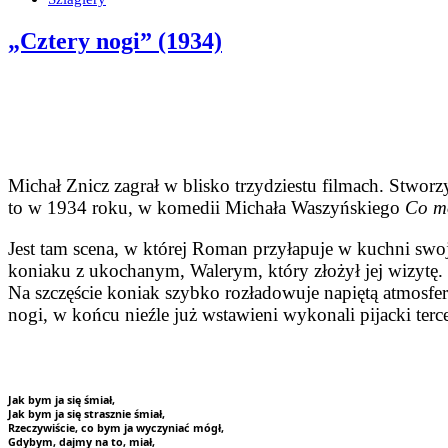
„Cztery nogi” (1934)
Michał Znicz zagrał w blisko trzydziestu filmach. Stworzy
to w 1934 roku, w komedii Michała Waszyńskiego
Co m
Jest tam scena, w której Roman przyłapuje w kuchni swoj
koniaku z ukochanym, Walerym, który złożył jej wizytę. 
Na szczęście koniak szybko rozładowuje napiętą atmosferę
nogi, w końcu nieźle już wstawieni wykonali pijacki terc
Jak bym ja się śmiał,
Jak bym ja się strasznie śmiał,
Rzeczywiście, co bym ja wyczyniać mógł,
Gdybym, dajmy na to, miał,