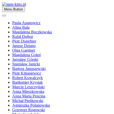
Skip
to
Zapraszamy
Menu Button
content
stare-kino.pl
Paula Apanowicz
Alina Bala
Magdalena Boczkowska
Rafał Dajbor
Piotr Donefner
Janusz Dziano
Olga Gaertner
Magdalena Gołoś
Jarosław Górski
Stanisław Janicki
Bartosz Januszewski
Piotr Kitrasiewicz
Robert Kowalczyk
Bartłomiej Krysiak
Marcin Leszczyński
Anna Mieszkowska
Anna Maria Pencina
Michał Pieńkowski
Agnieszka Polanowska
Grzegorz Rogowski