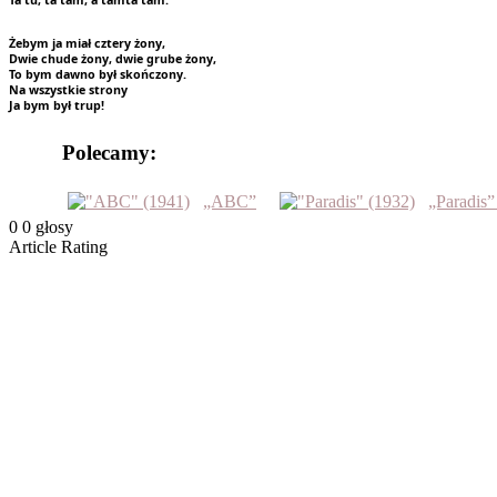
Ta tu, ta tam, a tamta tam.
Żebym ja miał cztery żony,
Dwie chude żony, dwie grube żony,
To bym dawno był skończony.
Na wszystkie strony
Ja bym był trup!
Polecamy:
„ABC”
„Paradis”
0
0
głosy
Article Rating