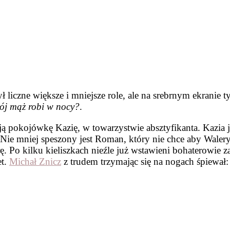
ł liczne większe i mniejsze role, ale na srebrnym ekranie 
ój mąż robi w nocy?
.
ą pokojówkę Kazię, w towarzystwie absztyfikanta. Kazia j
Nie mniej speszony jest Roman, który nie chce aby Walery
. Po kilku kieliszkach nieźle już wstawieni bohaterowie z
et.
Michał Znicz
z trudem trzymając się na nogach śpiewał: