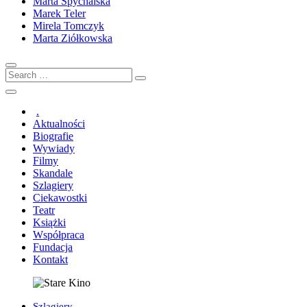
Marta Spychalska
Marek Teler
Mirela Tomczyk
Marta Ziółkowska
Search
…
.
Aktualności
Biografie
Wywiady
Filmy
Skandale
Szlagiery
Ciekawostki
Teatr
Książki
Współpraca
Fundacja
Kontakt
Szlagiery