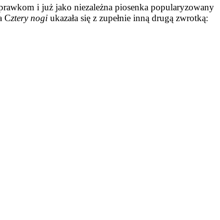
 poprawkom i już jako niezależna piosenka popularyzowany
a C
ztery nogi
ukazała się z zupełnie inną drugą zwrotką: