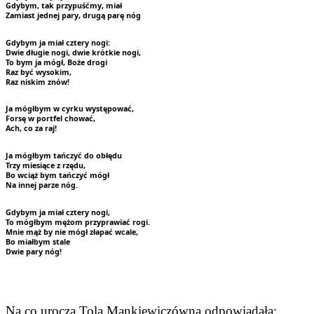
Gdybym, tak przypuśćmy, miał
Zamiast jednej pary, drugą parę nóg
Gdybym ja miał cztery nogi:
Dwie długie nogi, dwie krótkie nogi,
To bym ja mógł, Boże drogi
Raz być wysokim,
Raz niskim znów!
Ja mógłbym w cyrku występować,
Forsę w portfel chować,
Ach, co za raj!
Ja mógłbym tańczyć do obłędu
Trzy miesiące z rzędu,
Bo wciąż bym tańczyć mógł
Na innej parze nóg.
Gdybym ja miał cztery nogi,
To mógłbym mężom przyprawiać rogi.
Mnie mąż by nie mógł złapać wcale,
Bo miałbym stale
Dwie pary nóg!
Na co urocza Tola Mankiewiczówna odpowiadała: