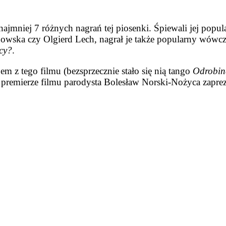
mniej 7 różnych nagrań tej piosenki. Śpiewali jej popula
rabowska czy Olgierd Lech, nagrał je także popularny wów
cy?
.
em z tego filmu (bezsprzecznie stało się nią tango
Odrobina
 premierze filmu parodysta Bolesław Norski-Nożyca zapre