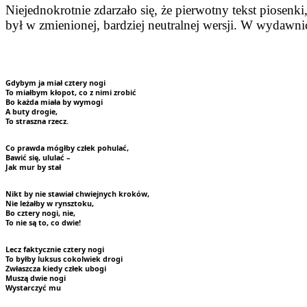
Niejednokrotnie zdarzało się, że pierwotny tekst piosen
był w zmienionej, bardziej neutralnej wersji. W wydaw
Gdybym ja miał cztery nogi
To miałbym kłopot, co z nimi zrobić
Bo każda miała by wymogi
A buty drogie,
To straszna rzecz.
Co prawda mógłby człek pohulać,
Bawić się, ululać –
Jak mur by stał
Nikt by nie stawiał chwiejnych kroków,
Nie leżałby w rynsztoku,
Bo cztery nogi, nie,
To nie są to, co dwie!
Lecz faktycznie cztery nogi
To byłby luksus cokolwiek drogi
Zwłaszcza kiedy człek ubogi
Muszą dwie nogi
Wystarczyć mu