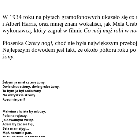
W 1934 roku na płytach gramofonowych ukazało się co naj
i Albert Harris, oraz mniej znani wokaliści, jak Mela G
wykonawcą, który zagrał w filmie
Co mój mąż robi w no
Piosenka
Cztery nogi
, choć nie była największym przeboj
Najlepszym dowodem jest fakt, że około półtora roku po
żony
:
Żebym ja miał cztery żony,
Dwie chude żony, dwie grube żony,
To bym ja był zadłużony
Na wszystkie strony
Rozumie pan?
Malwina chciała by arbuzy,
Pola na rajtuzy,
Ja dawałbym wciąż.
Adela by żądała figi,
Bela mamałygi…
Mąż, rozumie pan,